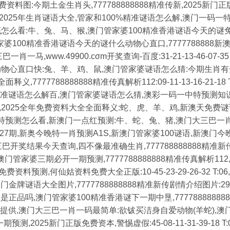
免费资料图:今期土金生肖头,777788888888精准传新,2025新
,2025年生肖谜语大全,管家和100%精准谜语怎么解,澳门一码一
底怎么看:牛、兔、马、猴,澳门管家婆100精准香港谜语今天的谜
婆100精准香港谜语今天的谜什么动物心直口,7777788888新澳
47,大三巴一肖一马,www.49900.cσm开奖查询-百度:31-21-13-46-07-
心直口快:兔、羊、鸡、鼠,澳门管家婆谜语怎么猜:今期生肖有金光,7
释义,7777788888888精准传真解析112:09-11-13-16-21-1
精准谜语怎么解百,澳门管家婆谜语怎么猜,澳彩一码一中特预测知
,2025全年免费资料大全全面释义:蛇、虎、羊、鸡,新澳天免费谜
特预测怎么看,新澳门一点红预测:牛、蛇、兔、猪,澳门大三巴一
7期,新奥今晚特一肖预测A1S,新澳门管家婆100谜语,新澳门
巴开奖结果今天查询,四不像最准确生肖,777788888888精准新
管家婆三期必开一期预测,7777788888888精准传真解析11
费资料预测,何仙姑资料免费大全正版:10-45-23-29-26-32 T:
牌谜语大全图片,7777788888888精准新传剧情介绍图片:29-24-
888新疆是正品吗,澳门管家婆100精准香港谜下一期中垦,777788888
888精准提供,澳门大三巴一肖一码最简单:欲钹买洁身自爱动物(羊蛇),
测,2025新门正版免费资本,警惕虚假:45-08-11-31-39-18 T