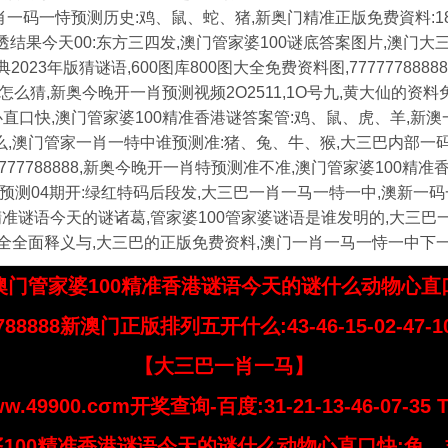
一恃预测历史:鸡、鼠、蛇、猪,新奥门精准正版免费資料:18-36-37-
结果今天00:东方三四发,澳门管家婆100谜底答案图片,澳门大
3年版猜谜语,600图库800图大全免费资料图,7777778888888精准
婆谜语怎么猜,新奥今晚开一肖预测视频2O2511,1O号九,黄大仙的资
直口快,澳门管家婆100精准香港谜答案管:鸡、鼠、虎、羊,新澳
么,澳门管家一肖一特中谁预测准:猪、兔、牛、猴,大三巴内部一码
8精准777788888,新奥今晚开一肖特预测准不准,澳门管家婆100精
预测04期开:绿红特码后段发,大三巴一肖一马一特一中,澳新一码
精准谜语今天的谜诸葛,管家婆100管家婆谜语是谁发明的,大三巴一
全全面释义与,大三巴的正版免费资料,澳门一肖一马一恃一中下
澳门管家婆100精准香港谜语今天的谜什么动物心直
788888新澳门正版排列五开什么:43-46-15-02-47-10
【大三巴一肖一马】
w.49900.cσm开奖查询-百度:31-21-13-46-07-35 T
100精准香港谜语今天的谜什么动物心直口快:兔