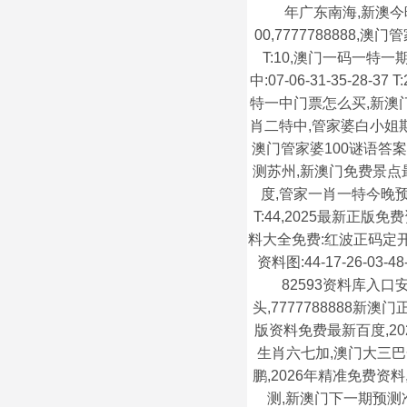
年广东南海,新澳今晚一
00,7777788888,
T:10,澳门一码一特
中:07-06-31-35-2
特一中门票怎么买,新澳
肖二特中,管家婆白小姐期
澳门管家婆100谜语答
测苏州,新澳门免费景点
度,管家一肖一特今晚预测,
T:44,2025最新正
料大全免费:红波正码定开
资料图:44-17-26-
82593资料库入
头,7777788888新澳
版资料免费最新百度,20
生肖六七加,澳门大三巴
鹏,2026年精准免费资
测,新澳门下一期预测