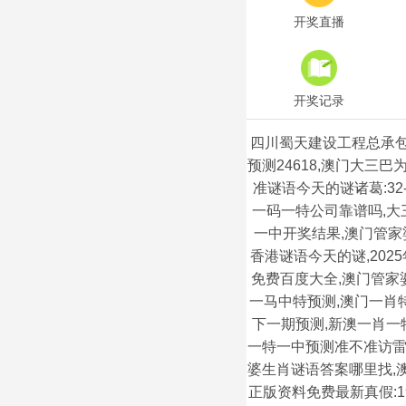
开奖直播
开奖记录
四川蜀天建设工程总承包
预测24618,澳门大三巴为
准谜语今天的谜诸葛:32-
一码一特公司靠谱吗,大三
一中开奖结果,澳门管家婆1
香港谜语今天的谜,202
免费百度大全,澳门管家婆10
一马中特预测,澳门一肖特一期
下一期预测,新澳一肖一
一特一中预测准不准访雷锋:
婆生肖谜语答案哪里找,澳
正版资料免费最新真假:19-4