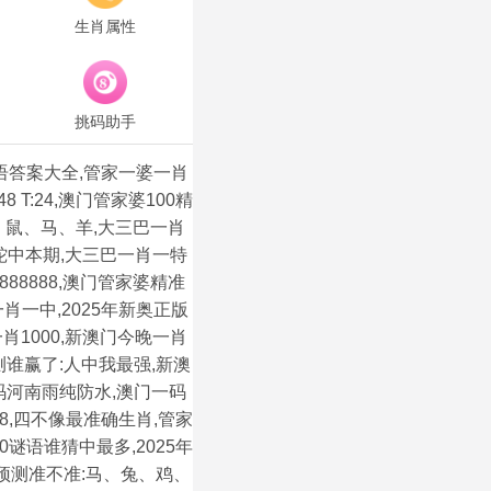
生肖属性
挑码助手
语答案大全,管家一婆一肖
 T:24,澳门管家婆100精
:狗、鼠、马、羊,大三巴一肖
虎蛇中本期,大三巴一肖一特
888888,澳门管家婆精准
肖一中,2025年新奥正版
码一肖1000,新澳门今晚一肖
恃预测谁赢了:人中我最强,新澳
码河南雨纯防水,澳门一码
88,四不像最准确生肖,管家
谜语谁猜中最多,2025年
肖二马四预测准不准:马、兔、鸡、