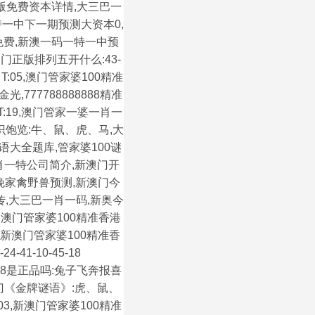
门正版免费资本详情,大三巴一
特一中下一期预测大资本0,
免费,新澳一码一特一中预
门正版排列五开什么:43-
35 T:05,澳门管家婆100精准
77788888888精准
8 T:19,澳门管家一婆一肖一
识饱览:牛、鼠、虎、马,大
语大全题库,管家婆100谜
肖一特公司简介,新澳门开
今晚家禽野兽预测,新澳门今
传,大三巴一肖一码,新奥今
2,澳门管家婆100精准香港
06,新澳门管家婆100精准香
41-10-45-18
8888是正品吗:兔子飞奔报喜
澳门《金牌谜语》:虎、鼠、
:03,新澳门管家婆100精准